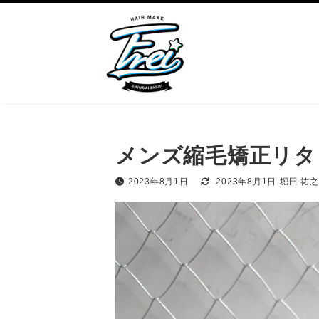
コ
ナ
ン
ビ
テ
ゲ
ン
ー
ツ
シ
へ
ョ
ス
ン
キ
に
ッ
移
プ
動
メンズ縮毛矯正リタ
2023年8月1日
2023年8月1日
堀田 祐